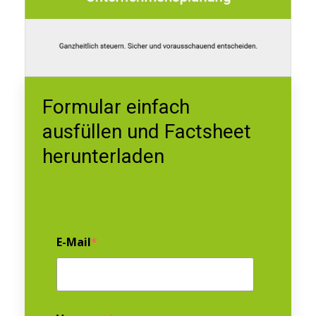
Formular einfach
ausfüllen und Factsheet
herunterladen
E-Mail
*